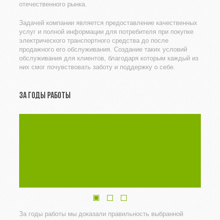
отечественного рынка.
Задачей компании является предоставление качественных
услуг и полной информации для потребителя при покупке
электрического транспортного средства до после
продажного его обслуживания. Создание таких условий
обслуживания для клиентов, благодаря которым каждый из
них смог почувствовать заботу и поддержку о себе.
ЗА ГОДЫ РАБОТЫ
За годы работы мы доказали правильность выбранной