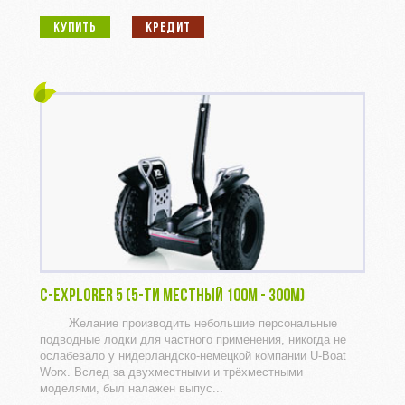
КУПИТЬ
КРЕДИТ
C-EXPLORER 5 (5-ТИ МЕСТНЫЙ 100M - 300M)
Желание производить небольшие персональные
подводные лодки для частного применения, никогда не
ослабевало у нидерландско-немецкой компании U-Boat
Worx. Вслед за двухместными и трёхместными
моделями, был налажен выпус...