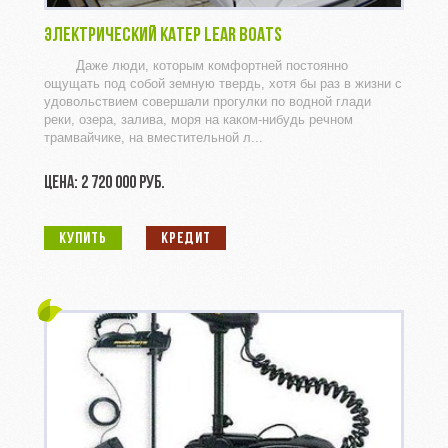
ЭЛЕКТРИЧЕСКИЙ КАТЕР LEAR BOATS
Даже люди, которым комфортней постоянно
ощущать под собой земную твердь, хотя бы раз в жизни с
удовольствием совершали прогулки по водной глади
реки, озера, залива, моря на каком-нибудь речном
трамвайчике, на вместительной л...
ЦЕНА: 2 720 000 РУБ.
КУПИТЬ
КРЕДИТ