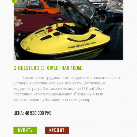
C-QUESTER 3 (3-X МЕСТНАЯ 100M)
Ежедневно трудясь над созданием совсем новых и
усовершенствованием уже давно существующих
моделей, разработчики из компании U-Boat Worx
постоянно что-то придумывают. Созданную ими
миниатюрную субмарину они позиционир...
ЦЕНА: 46 530 000 РУБ.
КУПИТЬ
КРЕДИТ