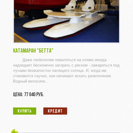
КАТАМАРАН "БЕТТА"
Даже любителям поваляться на пляже иногда
надоедает бесконечно загорать с риском - зажариться под
лучами безжалостно палящего солнца. И, когда им
становится скучно, они начинают искать развлечения.
Водный велосипе...
ЦЕНА: 77 040 РУБ.
КУПИТЬ
КРЕДИТ