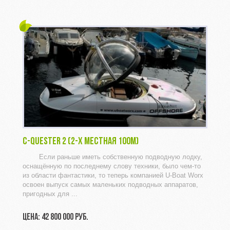
C-QUESTER 2 (2-Х МЕСТНАЯ 100M)
Если раньше иметь собственную подводную лодку,
оснащённую по последнему слову техники, было чем-то
из области фантастики, то теперь компанией U-Boat Worx
освоен выпуск самых маленьких подводных аппаратов,
пригодных для ...
ЦЕНА: 42 800 000 РУБ.