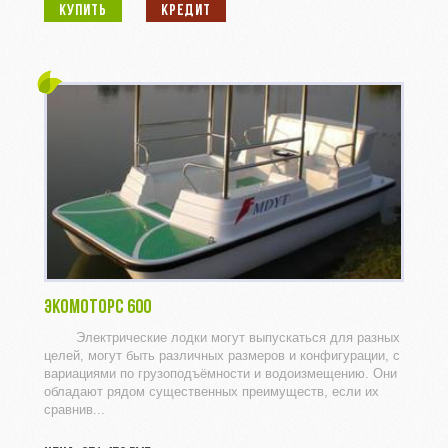
КУПИТЬ
КРЕДИТ
ЭКОМОТОРС 600
Электрические лодки могут выпускаться для разных
целей, могут быть различных размеров и конфигурации, с
вариациями по грузоподъёмности и водоизмещению. Они
обладают рядом существенных преимуществ, если их
сравнив...