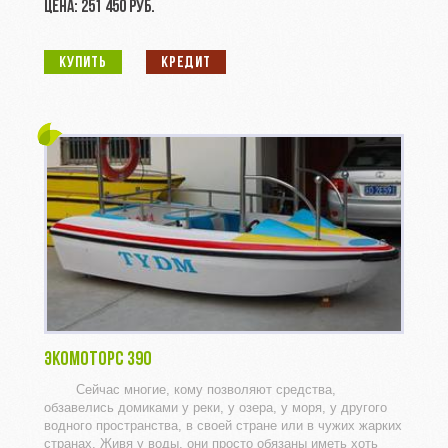
ЦЕНА: 251 450 РУБ.
КУПИТЬ
КРЕДИТ
ЭКОМОТОРС 390
Сейчас многие, кому позволяют средства,
обзавелись домиками у реки, у озера, у моря, у другого
водного пространства, в своей стране или в чужих жарких
странах. Живя у воды, они просто обязаны иметь хоть