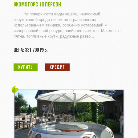
ЭКОМОТОРС 10 ПЕРСОН
На поверхности воды ущерб, наносимый
окружающей среде ничем не ограниченным
использованием техники, особенно устаревшей и
исчерпавшей свой ресурс, наиболее заметен. Масляные
пятна, топливные круги, радужные разво...
ЦЕНА: 331 700 РУБ.
КУПИТЬ
КРЕДИТ