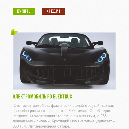
КУПИТЬ
КРЕДИТ
ЭЛЕКТРОМОБИЛЬ PG ELEKTRUS
Этот электромобиль фактически самый мощный, так как
способен развивать скорость в 300 км/час. Он обладает
не простым электродвигателем, а синхронным, с 268
лошадиными силами. Крутящий момент также удивляет –
350 Н/м. Литиево-ионная батаре...