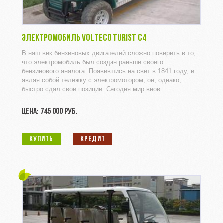
ЭЛЕКТРОМОБИЛЬ VOLTECO TURIST C4
В наш век бензиновых двигателей сложно поверить в то,
что электромобиль был создан раньше своего
бензинового аналога. Появившись на свет в 1841 году, и
являя собой тележку с электромотором, он, однако,
быстро сдал свои позиции. Сегодня мир внов...
ЦЕНА: 745 000 РУБ.
КУПИТЬ
КРЕДИТ