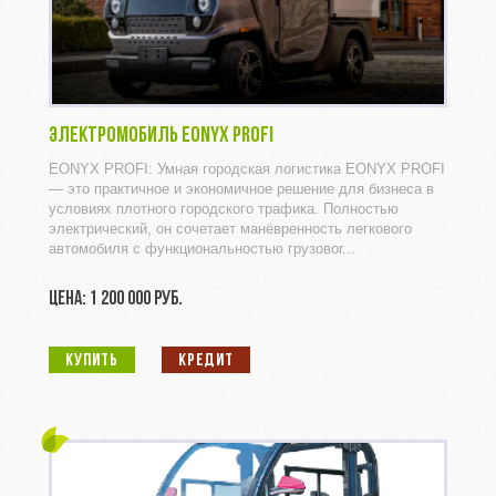
ЭЛЕКТРОМОБИЛЬ EONYX PROFI
EONYX PROFI: Умная городская логистика EONYX PROFI
— это практичное и экономичное решение для бизнеса в
условиях плотного городского трафика. Полностью
электрический, он сочетает манёвренность легкового
автомобиля с функциональностью грузовог...
ЦЕНА: 1 200 000 РУБ.
КУПИТЬ
КРЕДИТ