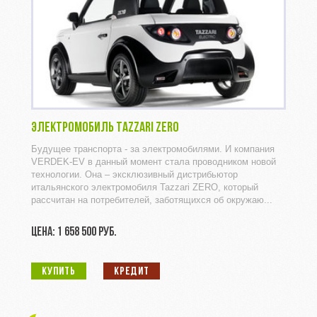
ЭЛЕКТРОМОБИЛЬ TAZZARI ZERO
Будущее транспорта - за электромобилями. И компания
VERDEK-EV в данный момент стала проводником новой
технологии. Она – эксклюзивный дистрибьютор
итальянского электромобиля Tazzari ZERO, который
рассчитан на потребителей, заботящихся об окружаю...
ЦЕНА: 1 658 500 РУБ.
КУПИТЬ
КРЕДИТ