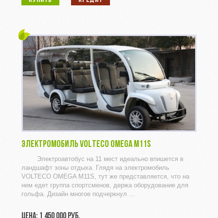
КУПИТЬ
КРЕДИТ
ЭЛЕКТРОМОБИЛЬ VOLTECO OMEGA M11S
Электроавтобус на 11 мест идеально впишется в
ландшафт зоны отдыха. Глядя на электромобиль
VOLTECO OMEGA M11S, тут же представляется, что на
нем едет группа спортсменов, держа оборудование для
гольфа. Дизайн многое подчеркнул ...
ЦЕНА: 1 450 000 РУБ.