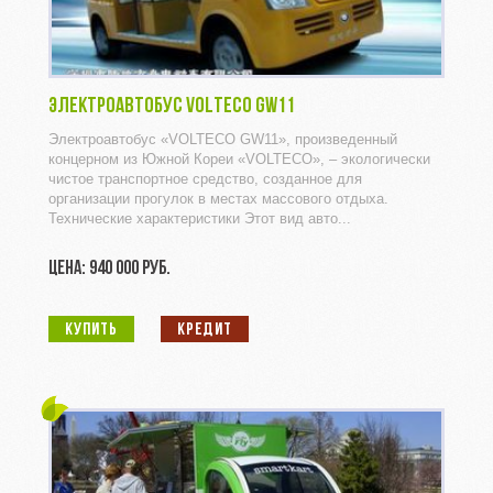
ЭЛЕКТРОАВТОБУС VOLTECO GW11
Электроавтобус «VOLTECO GW11», произведенный
концерном из Южной Кореи «VOLTECO», – экологически
чистое транспортное средство, созданное для
организации прогулок в местах массового отдыха.
Технические характеристики Этот вид авто...
ЦЕНА: 940 000 РУБ.
КУПИТЬ
КРЕДИТ