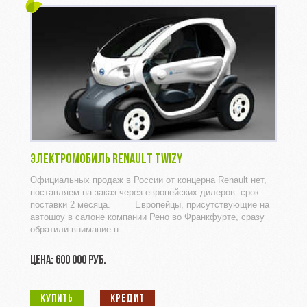
ЭЛЕКТРОМОБИЛЬ RENAULT TWIZY
Официальных продаж в России от концерна Renault нет,
поставляем на заказ через европейских дилеров. срок
поставки 2 месяца. Европейцы, присутствующие на
автошоу в салоне компании Рено во Франкфурте, сразу
обратили внимание н...
ЦЕНА: 600 000 РУБ.
КУПИТЬ
КРЕДИТ