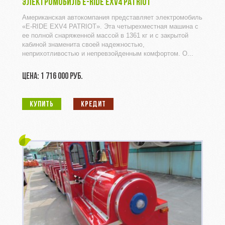
ЭЛЕКТРОМОБИЛЬ E-RIDE EXV4 PATRIOT
Американская автокомпания представляет электромобиль
«E-RIDE EXV4 PATRIOT». Эта четырехместная машина с
ее полной снаряженной массой в 1361 кг и с закрытой
кабиной знаменита своей надежностью,
неприхотливостью и непревзойденным комфортом. О...
ЦЕНА: 1 716 000 РУБ.
КУПИТЬ
КРЕДИТ