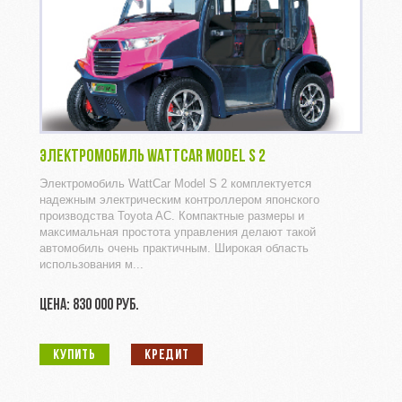
ЭЛЕКТРОМОБИЛЬ WATTCAR MODEL S 2
Электромобиль WattCar Model S 2 комплектуется
надежным электрическим контроллером японского
производства Toyota AC. Компактные размеры и
максимальная простота управления делают такой
автомобиль очень практичным. Широкая область
использования м...
ЦЕНА: 830 000 РУБ.
КУПИТЬ
КРЕДИТ