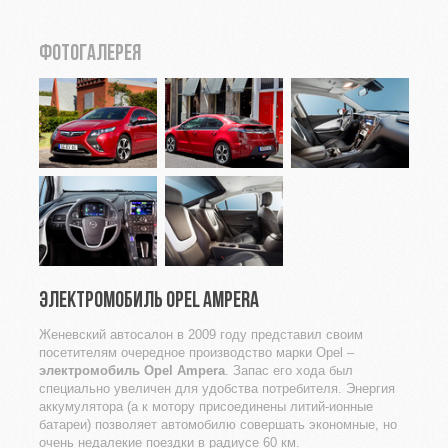
ФОТОГАЛЕРЕЯ
ЭЛЕКТРОМОБИЛЬ OPEL AMPERA
Женевский автосалон в 2009 году представил своим
посетителям очередное производство марки Opel –
электромобиль Opel Ampera
. Запас его хода был
специально увеличен для удобства потребителя. Энергия
аккумулятора (а к мотору присоединены литий-ионные
батареи) позволяет автомобилю совершать экономные, но
очень недалекие поездки в радиусе 60 км.