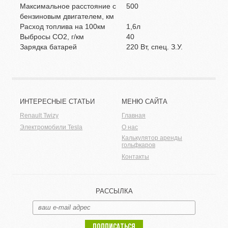
Максимальное расстояние с
500
бензиновым двигателем, км
Расход топлива на 100км
1,6л
Выбросы CO2, г/км
40
Зарядка батарей
220 Вт, спец. З.У.
ИНТЕРЕСНЫЕ СТАТЬИ
МЕНЮ САЙТА
Renault Twizy
Главная
Электромобили Tesla
О нас
Калькулятор аренды
гольфкаров
Контакты
РАССЫЛКА
ПОДПИСАТЬСЯ