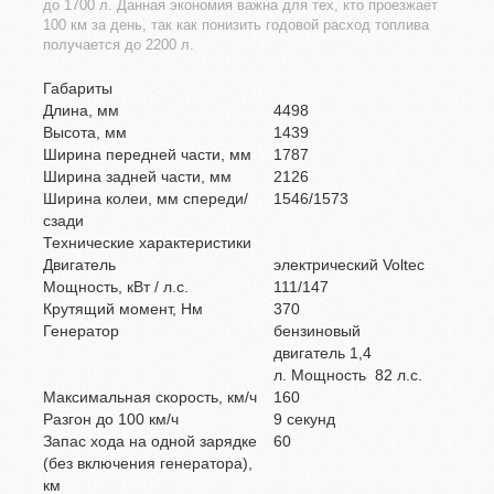
до 1700 л. Данная экономия важна для тех, кто проезжает
100 км за день, так как понизить годовой расход топлива
получается до 2200 л.
Габариты
Длина, мм
4498
Высота, мм
1439
Ширина передней части, мм
1787
Ширина задней части, мм
2126
Ширина колеи, мм спереди/
1546/1573
сзади
Технические характеристики
Двигатель
электрический Voltec
Мощность, кВт / л.с.
111/147
Крутящий момент, Нм
370
Генератор
бензиновый
двигатель 1,4
л. Мощность 82 л.с.
Максимальная скорость, км/ч
160
Разгон до 100 км/ч
9 секунд
Запас хода на одной зарядке
60
(без включения генератора),
км