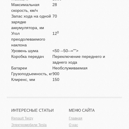
Максимальная
28
скорость, км/ч
Запас хода на одной
70
зарядке
аккумулятора, км
0
Угол
12
преодолеваемого
наклона
Уровень шума
<50 --50--="">
Коробка передач
Переключение переднего и
заднего хода
Батареи
Необслуживаемая
Грузоподъемность, кг
900
Клиренс, мм
150
ИНТЕРЕСНЫЕ СТАТЬИ
МЕНЮ САЙТА
Renault Twizy
Главная
Электромобили Tesla
О нас