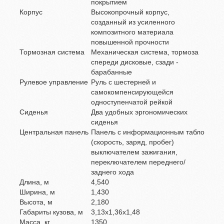
покрытием
Корпус
Высокопрочный корпус,
созданный из усиленного
композитного материала
повышенной прочности
Тормозная система
Механическая система, тормоза
спереди дисковые, сзади -
барабанные
Рулевое управление
Руль с шестерней и
самокомпенсирующейся
одноступенчатой рейкой
Сиденья
Два удобных эргономических
сиденья
Центральная панель
Панель с информационным табло
(скорость, заряд, пробег)
выключателем зажигания,
переключателем переднего/
заднего хода
Длина, м
4,540
Ширина, м
1,430
Высота, м
2,180
Габариты кузова, м
3,13х1,36х1,48
Масса, кг
1350