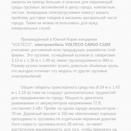
запреты на проезд больших и опасных для окружающей
среды грузовых автомобилей в центр города, компактные,
чистые, безвредные электрогрузовики помогут решить
проблему доставки товаров в магазины центральной части
города. Также их можно использовать для нужд
коммунальных служб.
Произведённый в Южной Корее концерном
"VOLTECO",
электромобиль VOLTECO CARGO C120X
учитывает достижения всех предыдущих разработок этой
фирмы. Это грузовик, оснащённый кузовом (с габаритами
3,13 м х 1,36 м х 1,48 м), имеет грузоподъёмность 900 кг.
Размер кузова позволяет возить довольно объёмные грузы,
что выгодно отличает эту модель от других грузовых
электромобилей.
Общие габариты транспортного средства (4,54 м х 1,43
м х 2,18 м) тоже не создадут дополнительных трудностей
для передвижения по городу. Мощность двигателя,
развиваемая от аккумуляторов напряжением 72 В,
составляет 5 кВт. Пробег на одном заряде аккумуляторов –
70 км. Дорожный просвет в 150 мм обеспечивает хорошую
проходимость грузовика по отдельным неровным дорогам.
Хотя скорость грузовика всего 28 км/час, он имеет
достаточную маневренность для того, чтобы приезжать на