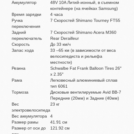
Аккумулятор
48V 10A Литий-ионный, в съемном
контейнере (на ячейках Samsung)
Время зарядки
4 часа
Ручка
7 Скоростей Shimano Tourney FT55
переключения
Задний
7 Скоростей Shimano Acera M360
переключатель
Rear Derailleur
Скорость
До 33 км/ч
Запас хода
33 –65 км (в зависимости от веса
велосипедиста и рельефа
местности)
Резина
Schwalbe Fat Frank Balloon Tires 26″
x 2.35″
Рама
Легковесный алюминиевый сплав
тип 6061
Тормоза
Дисковые вентилируемые Avid BB-7
Передние (20мм) и Задние (40мм)
Вес
23 кг
электровелосипеда
Вес аккумулятора
4
Размер рамы
41.91 см
Размер от оси до
121.92 см