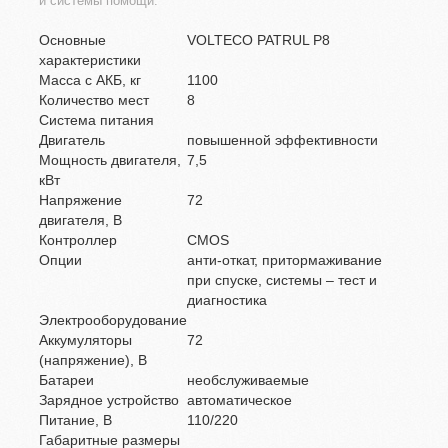
и системы помощи.
Основные
VOLTECO PATRUL P8
характеристики
Масса с АКБ, кг
1100
Количество мест
8
Система питания
Двигатель
повышенной эффективности
Мощность двигателя,
7,5
кВт
Напряжение
72
двигателя, В
Контроллер
CMOS
Опции
анти-откат, притормаживание
при спуске, системы – тест и
диагностика
Электрооборудование
Аккумуляторы
72
(напряжение), В
Батареи
необслуживаемые
Зарядное устройство
автоматическое
Питание, В
110/220
Габаритные размеры