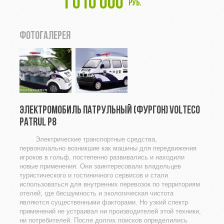
1 010 000
руб.
ФОТОГАЛЕРЕЯ
ЭЛЕКТРОМОБИЛЬ ПАТРУЛЬНЫЙ (ФУРГОН) VOLTECO
PATRUL P8
Электрические транспортные средства,
первоначально возникшие как машины для передвижения
игроков в гольф, постепенно развивались и находили
новые применения. Они заинтересовали владельцев
туристического и гостиничного сервисов и стали
использоваться для внутренних перевозок по территориям
отелей, где бесшумность и экологическая чистота
являются существенными факторами. Но узкий спектр
применений не устраивал ни производителей этой техники,
ни потребителей. После долгих поисков определились