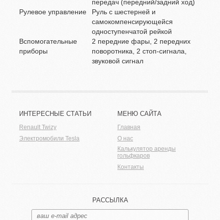
передач (передний/задний ход)
Рулевое управление
Руль с шестерней и
самокомпенсирующейся
одноступенчатой рейкой
Вспомогательные
2 передние фары, 2 передних
приборы
поворотника, 2 стоп-сигнала,
звуковой сигнал
ИНТЕРЕСНЫЕ СТАТЬИ
МЕНЮ САЙТА
Renault Twizy
Главная
Электромобили Tesla
О нас
Калькулятор аренды
гольфкаров
Контакты
РАССЫЛКА